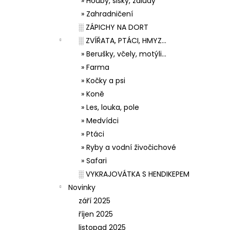
» Houby, šišky, žaludy
» Zahradničení
░ ZÁPICHY NA DORT
░ ZVÍŘATA, PTÁCI, HMYZ...
» Berušky, včely, motýli...
» Farma
» Kočky a psi
» Koně
» Les, louka, pole
» Medvídci
» Ptáci
» Ryby a vodní živočichové
» Safari
░ VYKRAJOVÁTKA S HENDIKEPEM
Novinky
září 2025
říjen 2025
listopad 2025