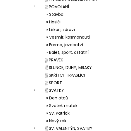
░ POVOLÁNÍ
» Stavba
» Hasiči
» Lékaři, zdraví
» Vesmír, kosmonauti
» Farma, jezdectví
» Balet, sport, ostatní
░ PRAVĚK
░ SLUNCE, DUHY, MRAKY
░ SKŘÍTCI, TRPASLÍCI
░ SPORT
░ SVÁTKY
» Den otců
» Svátek matek
» Sv. Patrick
» Nový rok
░ SV. VALENTÝN, SVATBY