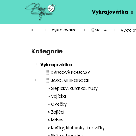
K
Přejít
na
o
Vykrajovátka
obsah
Zpět
Zpět
š
do
do
í
Domů
Vykrajovátka
░ ŠKOLA
Vykrajo
k
obchodu
obchodu
P
o
Kategorie
Přeskočit
s
kategorie
t
Vykrajovátka
r
░ DÁRKOVÉ POUKAZY
a
░ JARO, VELIKONOCE
n
» Slepičky, kuřátka, husy
n
» Vajíčka
í
» Ovečky
p
» Zajíčci
a
» Mrkev
n
» Košíky, klobouky, konvičky
e
» Skřítci, trpaslíci