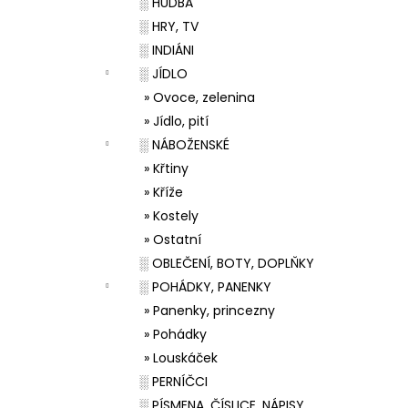
░ HUDBA
░ HRY, TV
░ INDIÁNI
░ JÍDLO
» Ovoce, zelenina
» Jídlo, pití
░ NÁBOŽENSKÉ
» Křtiny
» Kříže
» Kostely
» Ostatní
░ OBLEČENÍ, BOTY, DOPLŇKY
░ POHÁDKY, PANENKY
» Panenky, princezny
» Pohádky
» Louskáček
░ PERNÍČCI
░ PÍSMENA, ČÍSLICE, NÁPISY