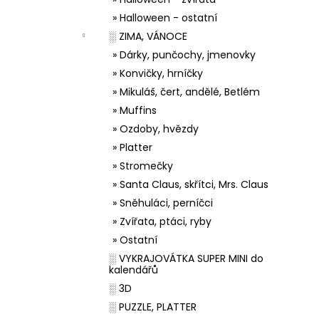
» Halloween - ostatní
░ ZIMA, VÁNOCE
» Dárky, punčochy, jmenovky
» Konvičky, hrníčky
» Mikuláš, čert, andělé, Betlém
» Muffins
» Ozdoby, hvězdy
» Platter
» Stromečky
» Santa Claus, skřítci, Mrs. Claus
» Sněhuláci, perníčci
» Zvířata, ptáci, ryby
» Ostatní
░ VYKRAJOVÁTKA SUPER MINI do
kalendářů
░ 3D
░ PUZZLE, PLATTER