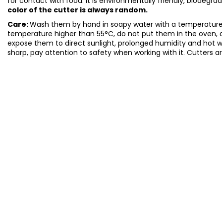
for contact with food. It is environmentally friendly, biodegr
color of the cutter is always random.
Care:
Wash them by hand in soapy water with a temperature 
temperature higher than 55°C, do not put them in the oven, 
expose them to direct sunlight, prolonged humidity and hot 
sharp, pay attention to safety when working with it. Cutters a