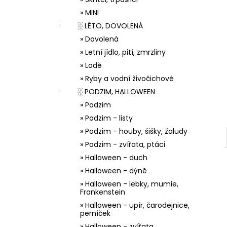
33001 ZDOBÍCÍ SÁČEK
l
» MINI
5 Kč
░ LÉTO, DOVOLENÁ
» Dovolená
» Letní jídlo, pití, zmrzliny
» Lodě
» Ryby a vodní živočichové
░ PODZIM, HALLOWEEN
» Podzim
» Podzim - listy
» Podzim - houby, šišky, žaludy
» Podzim - zvířata, ptáci
» Halloween - duch
» Halloween - dýně
» Halloween - lebky, mumie,
Frankenstein
» Halloween - upír, čarodejnice,
perníček
» Halloween - zvířata