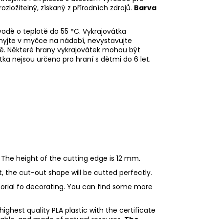
rozložitelný, získaný z přírodních zdrojů.
Barva
odě o teplotě do 55
°C. Vykrajovátka
myjte v myčce na nádobí, nevystavujte
ě. Některé hrany vykrajovátek mohou být
tka nejsou určena pro hraní s dětmi do 6 let.
 The height of the cutting edge is 12 mm.
ht, the cut-out shape will be cutted perfectly.
utorial fo decorating. You can find some more
ighest quality PLA plastic with the certificate