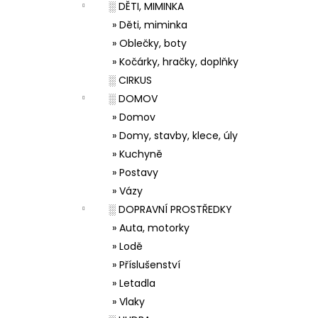
░ DĚTI, MIMINKA
» Děti, miminka
» Oblečky, boty
» Kočárky, hračky, doplňky
░ CIRKUS
░ DOMOV
» Domov
» Domy, stavby, klece, úly
» Kuchyně
» Postavy
» Vázy
░ DOPRAVNÍ PROSTŘEDKY
» Auta, motorky
» Lodě
» Příslušenství
» Letadla
» Vlaky