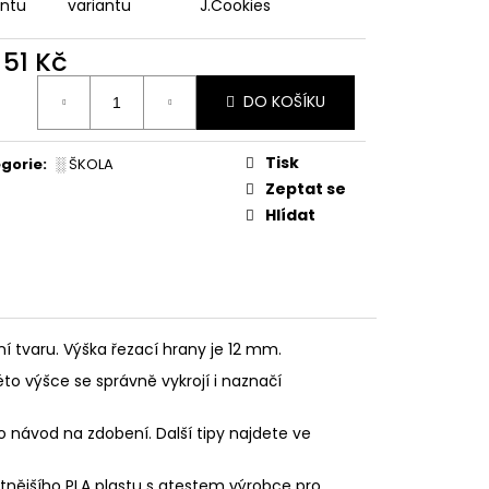
PODZIMNÍ KOLEKCE
antu
variantu
J.Cookies
d
51 Kč
ná
DO KOŠÍKU
:
Tisk
gorie
:
░ ŠKOLA
Zeptat se
Hlídat
ní tvaru. Výška řezací hrany je 12 mm.
éto výšce se správně vykrojí i naznačí
o návod na zdobení. Další tipy najdete ve
litnějšího PLA plastu s atestem výrobce pro