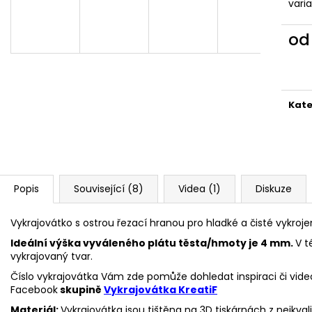
VYKRAJOVÁTKA CHRISTMAS JOY #423
VYKRAJOVÁTKA 
vari
#1584
49 Kč
39 Kč
o
Měr
cena
Kate
Popis
Související (8)
Videa (1)
Diskuze
Vykrajovátko s ostrou řezací hranou pro hladké a čisté vykroje
Ideální výška vyváleného plátu těsta/hmoty je 4 mm.
V t
vykrajovaný tvar.
Číslo vykrajovátka Vám zde pomůže dohledat inspiraci či vide
Facebook
skupině
Vykrajovátka KreatiF
Materiál:
Vykrajovátka jsou tištěna na 3D tiskárnách z nejkva