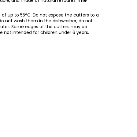
adable, and made of natural resoures.
The
of up to 55°C. Do not expose the cutters to a
do not wash them in the dishwasher, do not
water. Some edges of the cutters may be
re not intended for children under 6 years.