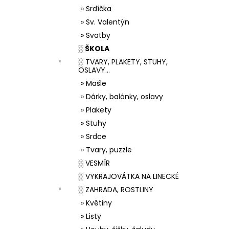
» Srdíčka
» Sv. Valentýn
» Svatby
░ ŠKOLA
░ TVARY, PLAKETY, STUHY,
OSLAVY...
» Mašle
» Dárky, balónky, oslavy
» Plakety
» Stuhy
» Srdce
» Tvary, puzzle
░ VESMÍR
░ VYKRAJOVÁTKA NA LINECKÉ
░ ZAHRADA, ROSTLINY
» Květiny
» Listy