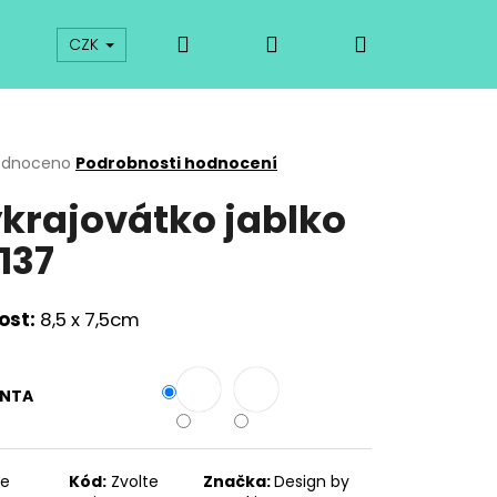
Hledat
Přihlášení
Nákupní
prodej
Kurzy
Odkazy
O vykrajovátkách
CZK
košík
rné
odnoceno
Podrobnosti hodnocení
cení
krajovátko jablko
ktu
137
ček.
ost:
8,5 x 7,5cm
ANTA
Následující
te
Kód:
Zvolte
Značka:
Design by