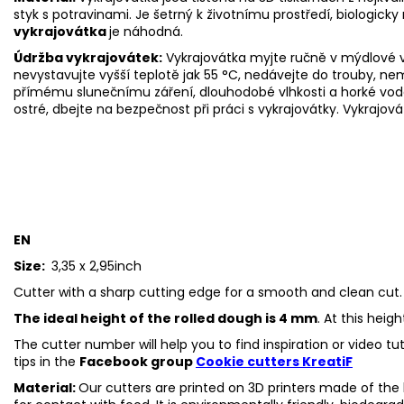
styk s potravinami. Je šetrný k životnímu prostředí, biologicky 
vykrajovátka
je náhodná.
Údržba vykrajovátek:
Vykrajovátka myjte ručně v mýdlové v
nevystavujte vyšší teplotě jak 55
°C, nedávejte do trouby, ne
přímému slunečnímu záření, dlouhodobé vlhkosti a horké vod
ostré, dbejte na bezpečnost při práci s vykrajovátky. Vykrajová
EN
Size:
3,35 x 2,95inch
Cutter with a sharp cutting edge for a smooth and clean cut.
The ideal height of the rolled dough is 4 mm
. At this heig
The cutter number will help you to find inspiration or video t
tips in the
Facebook group
Cookie cutters KreatiF
Material:
Our cutters are printed on 3D printers made of the h