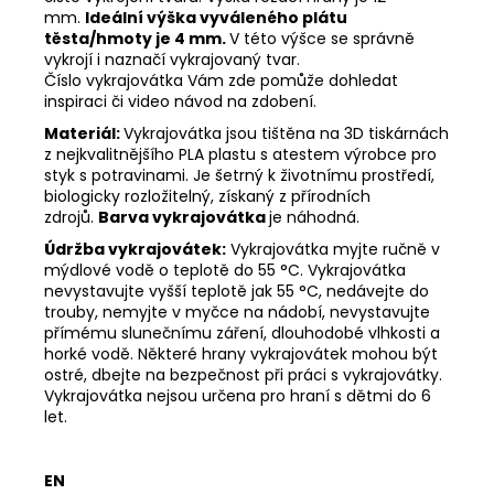
mm.
Ideální výška vyváleného plátu
těsta/hmoty je 4 mm.
V této výšce se správně
vykrojí i naznačí vykrajovaný tvar.
Číslo vykrajovátka Vám zde pomůže dohledat
inspiraci či video návod na zdobení.
Materiál:
Vykrajovátka jsou tištěna na 3D tiskárnách
z nejkvalitnějšího PLA plastu s atestem výrobce pro
styk s potravinami. Je šetrný k životnímu prostředí,
biologicky rozložitelný, získaný z přírodních
zdrojů.
Barva vykrajovátka
je náhodná.
Údržba vykrajovátek:
Vykrajovátka myjte ručně v
mýdlové vodě o teplotě do 55
°C. Vykrajovátka
nevystavujte vyšší teplotě jak 55
°C, nedávejte do
trouby, nemyjte v myčce na nádobí, nevystavujte
přímému slunečnímu záření, dlouhodobé vlhkosti a
horké vodě. Některé hrany vykrajovátek mohou být
ostré, dbejte na bezpečnost při práci s vykrajovátky.
Vykrajovátka nejsou určena pro hraní s dětmi do 6
let.
EN