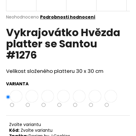
a
j
Průměrné
Neohodnoceno
Podrobnosti hodnocení
í
hodnocení
Vykrajovátko Hvězda
produktu
t
je
?
platter se Santou
0,0
z
#1276
5
hvězdiček.
Velikost složeného platteru 30 x 30 cm
HLEDAT
VARIANTA
D
o
p
o
r
Zvolte variantu
u
Kód:
Zvolte variantu
Značka:
Design by J.Cookies