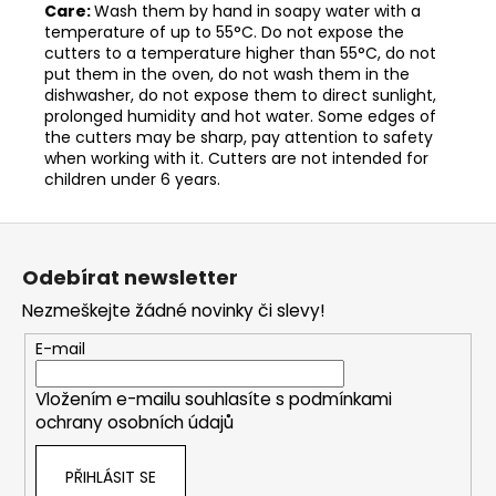
Care:
Wash them by hand in soapy water with a
temperature of up to 55°C. Do not expose the
cutters to a temperature higher than 55°C, do not
put them in the oven, do not wash them in the
dishwasher, do not expose them to direct sunlight,
prolonged humidity and hot water. Some edges of
the cutters may be sharp, pay attention to safety
when working with it. Cutters are not intended for
children under 6 years.
Z
á
Odebírat newsletter
p
Nezmeškejte žádné novinky či slevy!
a
t
E-mail
í
Vložením e-mailu souhlasíte s
podmínkami
ochrany osobních údajů
PŘIHLÁSIT SE