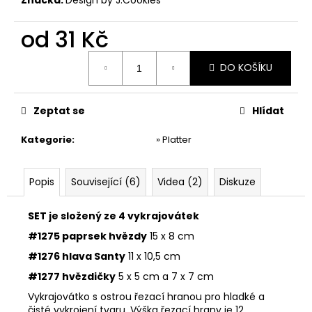
č
u
j
od
31 Kč
e
Měrná
m
DO KOŠÍKU
cena:
e
Zeptat se
Hlídat
VYKRAJOVÁTKA
MINI
Kategorie
:
» Platter
VÁNOČNÍ
#1297
38
Popis
Související (6)
Videa (2)
Diskuze
Kč
SET je složený ze 4 vykrajovátek
#1275 paprsek hvězdy
15 x 8 cm
#1276 hlava Santy
11 x 10,5 cm
#1277 hvězdičky
5 x 5 cm a 7 x 7 cm
Vykrajovátko s ostrou řezací hranou pro hladké a
čisté vykrojení tvaru. Výška řezací hrany je 12