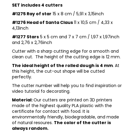
SET includes 4 cutters
#1275 Ray of star
15 x 8 cm / 5,91 x 3,15inch
#1276 Head of Santa Claus
11 x 10,5 cm / 4,33 x
4,13inch
#1277 Stars
5 x 5 cm and 7 x 7 cm / 1,97 x 1,97inch
and 2,76 x 2,76inch
Cutter with a sharp cutting edge for a smooth and
clean cut. The height of the cutting edge is 12 mm.
The ideal height of the rolled dough is 4 mm
. At
this height, the cut-out shape will be cutted
perfectly.
The cutter number will help you to find inspiration or
video tutorial fo decorating.
Material:
Our cutters are printed on 3D printers
made of the highest quality PLA plastic with the
certificate for contact with food. It is
environmentally friendly, biodegradable, and made
of natural resoures.
The color of the cutter is
always random.