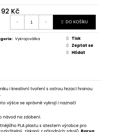
PODZIMNÍ KOLEKCE
d
92 Kč
ná
DO KOŠÍKU
:
Tisk
gorie
:
Vykrajovátka
Zeptat se
Hlídat
ku i kreativní tvoření s ostrou řezací hranou
.
éto výšce se správně vykrojí i naznačí
eo návod na zdobení.
litnějšího PLA plastu s atestem výrobce pro
rozložitelný, získaný z přírodních zdrojů.
Barva