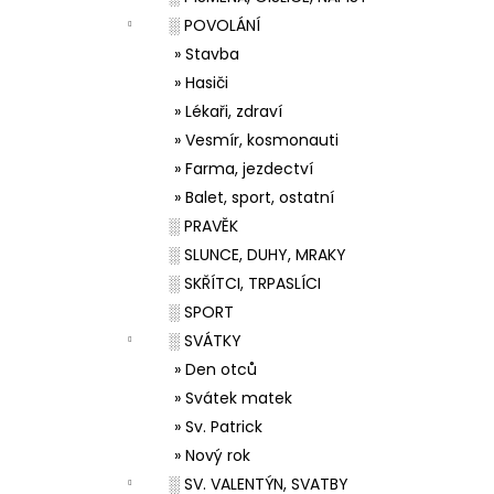
░ POVOLÁNÍ
» Stavba
» Hasiči
» Lékaři, zdraví
» Vesmír, kosmonauti
» Farma, jezdectví
» Balet, sport, ostatní
░ PRAVĚK
░ SLUNCE, DUHY, MRAKY
░ SKŘÍTCI, TRPASLÍCI
░ SPORT
░ SVÁTKY
» Den otců
» Svátek matek
» Sv. Patrick
» Nový rok
░ SV. VALENTÝN, SVATBY