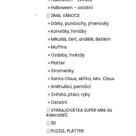
» Halloween - ostatní
░ ZIMA, VÁNOCE
» Dárky, punčochy, jmenovky
» Konvičky, hrníčky
» Mikuláš, čert, andělé, Betlém
» Muffins
» Ozdoby, hvězdy
» Platter
» Stromečky
» Santa Claus, skřítci, Mrs. Claus
» Sněhuláci, perníčci
» Zvířata, ptáci, ryby
» Ostatní
░ VYKRAJOVÁTKA SUPER MINI do
kalendářů
░ 3D
░ PUZZLE, PLATTER