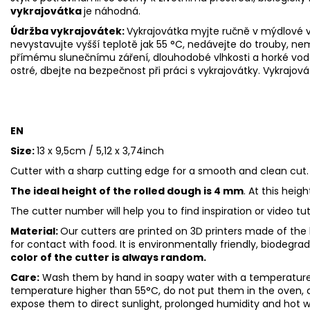
vykrajovátka
je náhodná.
Údržba vykrajovátek:
Vykrajovátka myjte ručně v mýdlové v
nevystavujte vyšší teplotě jak 55
°C, nedávejte do trouby, ne
přímému slunečnímu záření, dlouhodobé vlhkosti a horké vod
ostré, dbejte na bezpečnost při práci s vykrajovátky. Vykrajová
EN
Size:
13 x 9,5cm / 5,12 x 3,74inch
Cutter with a sharp cutting edge for a smooth and clean cut.
The ideal height of the rolled dough is 4 mm
. At this heig
The cutter number will help you to find inspiration or video tu
Material:
Our cutters are printed on 3D printers made of the h
for contact with food. It is environmentally friendly, biodegr
color of the cutter is always random.
Care:
Wash them by hand in soapy water with a temperature 
temperature higher than 55°C, do not put them in the oven, 
expose them to direct sunlight, prolonged humidity and hot 