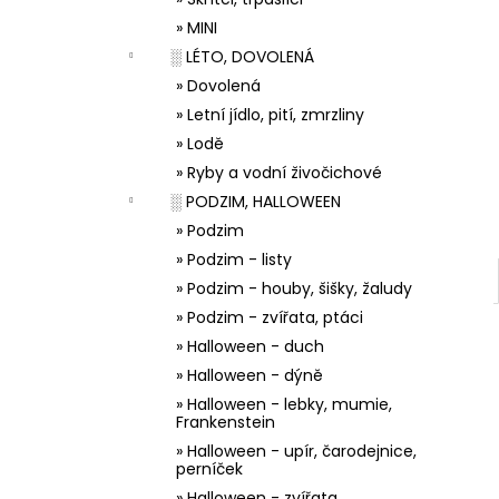
33001 ZDOBÍCÍ SÁČEK
l
» MINI
5 Kč
░ LÉTO, DOVOLENÁ
» Dovolená
» Letní jídlo, pití, zmrzliny
» Lodě
» Ryby a vodní živočichové
░ PODZIM, HALLOWEEN
» Podzim
» Podzim - listy
» Podzim - houby, šišky, žaludy
» Podzim - zvířata, ptáci
» Halloween - duch
» Halloween - dýně
» Halloween - lebky, mumie,
Frankenstein
» Halloween - upír, čarodejnice,
perníček
» Halloween - zvířata