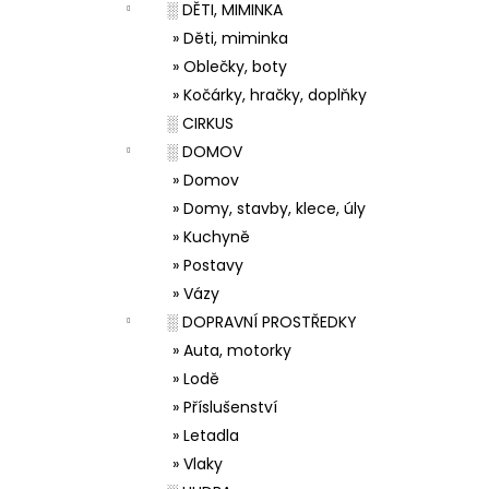
░ DĚTI, MIMINKA
» Děti, miminka
» Oblečky, boty
» Kočárky, hračky, doplňky
░ CIRKUS
░ DOMOV
» Domov
» Domy, stavby, klece, úly
» Kuchyně
» Postavy
» Vázy
░ DOPRAVNÍ PROSTŘEDKY
» Auta, motorky
» Lodě
» Příslušenství
» Letadla
» Vlaky