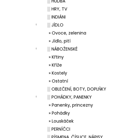
░ HUDBA
░ HRY, TV
░ INDIÁNI
░ JÍDLO
» Ovoce, zelenina
» Jídlo, pití
░ NÁBOŽENSKÉ
» Křtiny
» Kříže
» Kostely
» Ostatní
░ OBLEČENÍ, BOTY, DOPLŇKY
░ POHÁDKY, PANENKY
» Panenky, princezny
» Pohádky
» Louskáček
░ PERNÍČCI
░ PÍSMENA, ČÍSLICE, NÁPISY