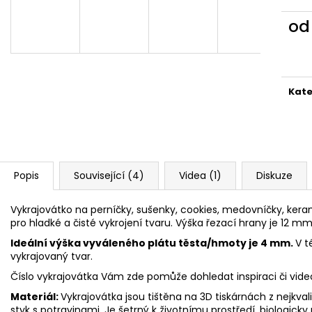
VYKRAJOVÁTKA CHRISTMAS JOY #423
VYKRAJOVÁTKA 
#1584
49 Kč
o
39 Kč
Měr
cena
Kate
Popis
Související (4)
Videa (1)
Diskuze
Vykrajovátko na perníčky, sušenky, cookies, medovníčky, kerami
pro hladké a čisté vykrojení tvaru. Výška řezací hrany je 12 mm
Ideální výška vyváleného plátu těsta/hmoty je 4 mm.
V t
vykrajovaný tvar.
Číslo vykrajovátka Vám zde pomůže dohledat inspiraci či vid
Materiál:
Vykrajovátka jsou tištěna na 3D tiskárnách z nejkva
styk s potravinami. Je šetrný k životnímu prostředí, biologicky 