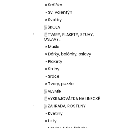
» Srdíčka
» Sv. Valentýn
» Svatby
░ ŠKOLA
░ TVARY, PLAKETY, STUHY,
OSLAVY...
» Mašle
» Dárky, balónky, oslavy
» Plakety
» Stuhy
» Srdce
» Tvary, puzzle
░ VESMÍR
░ VYKRAJOVÁTKA NA LINECKÉ
░ ZAHRADA, ROSTLINY
» Květiny
» Listy