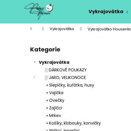
K
Přejít
na
o
Vykrajovátka
obsah
Zpět
Zpět
š
do
do
í
Domů
Vykrajovátka
Vykrajovátko Housenka
k
obchodu
obchodu
P
o
Kategorie
Přeskočit
s
kategorie
t
Vykrajovátka
r
░ DÁRKOVÉ POUKAZY
a
░ JARO, VELIKONOCE
n
» Slepičky, kuřátka, husy
n
» Vajíčka
í
» Ovečky
p
» Zajíčci
a
» Mrkev
n
» Košíky, klobouky, konvičky
e
» Skřítci, trpaslíci