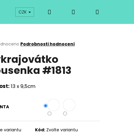
Hledat
Přihlášení
Nákupní
prodej
Kurzy
Odkazy
O vykrajovátkách
CZK
košík
rné
odnoceno
Podrobnosti hodnocení
cení
krajovátko
ktu
usenka #1813
ček.
kost:
13 x 9,5cm
ANTA
Následující
te variantu
Kód:
Zvolte variantu