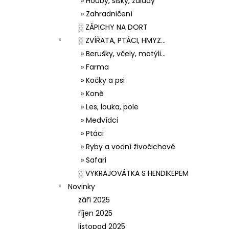
» Houby, šišky, žaludy
» Zahradničení
░ ZÁPICHY NA DORT
░ ZVÍŘATA, PTÁCI, HMYZ...
» Berušky, včely, motýli...
» Farma
» Kočky a psi
» Koně
» Les, louka, pole
» Medvídci
» Ptáci
» Ryby a vodní živočichové
» Safari
░ VYKRAJOVÁTKA S HENDIKEPEM
Novinky
září 2025
říjen 2025
listopad 2025