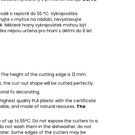
odě o teplotě do 55
°C. Vykrajovátka
myjte v myčce na nádobí, nevystavujte
ě. Některé hrany vykrajovátek mohou být
tka nejsou určena pro hraní s dětmi do 6 let.
 The height of the cutting edge is 12 mm.
ht, the cut-out shape will be cutted perfectly.
torial fo decorating.
ighest quality PLA plastic with the certificate
adable, and made of natural resoures.
The
of up to 55°C. Do not expose the cutters to a
do not wash them in the dishwasher, do not
water. Some edges of the cutters may be