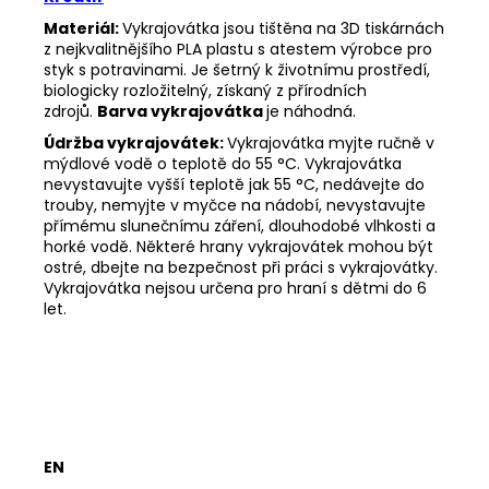
Materiál:
Vykrajovátka jsou tištěna na 3D tiskárnách
z nejkvalitnějšího PLA plastu s atestem výrobce pro
styk s potravinami. Je šetrný k životnímu prostředí,
biologicky rozložitelný, získaný z přírodních
zdrojů.
Barva vykrajovátka
je náhodná.
Údržba vykrajovátek:
Vykrajovátka myjte ručně v
mýdlové vodě o teplotě do 55
°C. Vykrajovátka
nevystavujte vyšší teplotě jak 55
°C, nedávejte do
trouby, nemyjte v myčce na nádobí, nevystavujte
přímému slunečnímu záření, dlouhodobé vlhkosti a
horké vodě. Některé hrany vykrajovátek mohou být
ostré, dbejte na bezpečnost při práci s vykrajovátky.
Vykrajovátka nejsou určena pro hraní s dětmi do 6
let.
EN