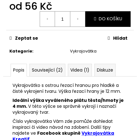
č
od
56 Kč
u
j
Měrná
DO KOŠÍKU
cena:
e
m
e
Zeptat se
Hlídat
Kategorie
:
Vykrajovátka
VYKRAJOVÁTKA
SNĚHULÁKOVÉ
VÁNOCE
#1843
Popis
Související (2)
Videa (1)
Diskuze
53
Kč
Vykrajovátko s ostrou řezací hranou pro hladké a
čisté vykrojení tvaru. Výška řezací hrany je 12 mm.
Ideální výška vyváleného plátu těsta/hmoty je
4 mm.
V této výšce se správně vykrojí i naznačí
vykrajovaný tvar.
Číslo vykrajovátka Vám zde pomůže dohledat
inspiraci či video návod na zdobení. Další tipy
najdete ve
Facebook skupině
Vykrajovátka
Kreatif