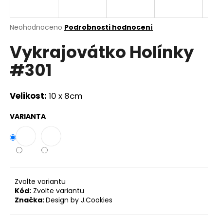
a
j
Průměrné
Neohodnoceno
Podrobnosti hodnocení
í
hodnocení
Vykrajovátko Holínky
produktu
t
je
?
#301
0,0
z
5
hvězdiček.
Velikost:
10 x 8cm
HLEDAT
VARIANTA
D
o
p
Zvolte variantu
o
Kód:
Zvolte variantu
r
Značka:
Design by J.Cookies
u