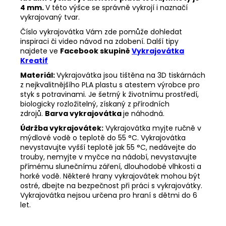
4 mm.
V této výšce se správně vykrojí i naznačí
vykrajovaný tvar.
Číslo vykrajovátka Vám zde pomůže dohledat
inspiraci či video návod na zdobení. Další tipy
najdete ve
Facebook skupině
Vykrajovátka
Kreatif
Materiál:
Vykrajovátka jsou tištěna na 3D tiskárnách
z nejkvalitnějšího PLA plastu s atestem výrobce pro
styk s potravinami. Je šetrný k životnímu prostředí,
biologicky rozložitelný, získaný z přírodních
zdrojů.
Barva vykrajovátka
je náhodná.
Údržba vykrajovátek:
Vykrajovátka myjte ručně v
mýdlové vodě o teplotě do 55
°C. Vykrajovátka
nevystavujte vyšší teplotě jak 55
°C, nedávejte do
trouby, nemyjte v myčce na nádobí, nevystavujte
přímému slunečnímu záření, dlouhodobé vlhkosti a
horké vodě. Některé hrany vykrajovátek mohou být
ostré, dbejte na bezpečnost při práci s vykrajovátky.
Vykrajovátka nejsou určena pro hraní s dětmi do 6
let.