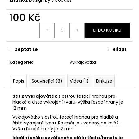
č
u
j
100 Kč
e
Měrná
m
DO KOŠÍKU
cena:
e
Zeptat se
Hlídat
VYKRAJOVÁTKA
VELIKONOČNÍ
Kategorie
:
Vykrajovátka
ZVÍŘÁTKA
#1988
25
Popis
Související (3)
Videa (1)
Diskuze
Kč
Set 2 vykrajovátek
s ostrou řezací hranou pro
hladké a čisté vykrojení tvaru. Výška řezací hrany je
12 mm.
Vykrajovátko s ostrou řezací hranou pro hladké a
čisté vykrojení tvaru. Rozměr je uvedený na koláži.
Výška řezací hrany je 12 mm.
Ideální výška vyváleného plátu těsta/hmoty je