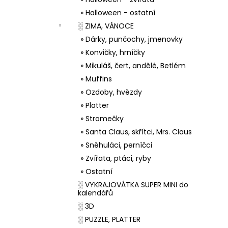
» Halloween - ostatní
░ ZIMA, VÁNOCE
» Dárky, punčochy, jmenovky
» Konvičky, hrníčky
» Mikuláš, čert, andělé, Betlém
» Muffins
» Ozdoby, hvězdy
» Platter
» Stromečky
» Santa Claus, skřítci, Mrs. Claus
» Sněhuláci, perníčci
» Zvířata, ptáci, ryby
» Ostatní
░ VYKRAJOVÁTKA SUPER MINI do
kalendářů
░ 3D
░ PUZZLE, PLATTER