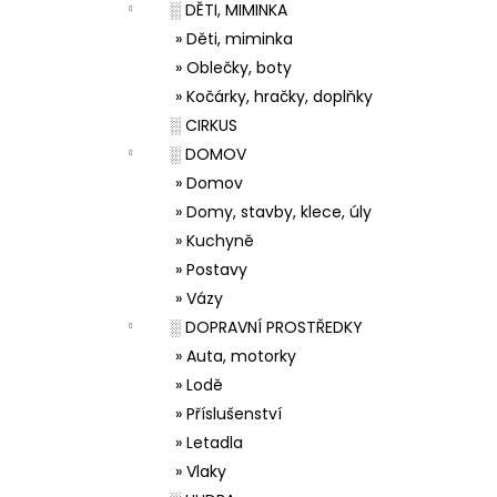
░ DĚTI, MIMINKA
» Děti, miminka
» Oblečky, boty
» Kočárky, hračky, doplňky
░ CIRKUS
░ DOMOV
» Domov
» Domy, stavby, klece, úly
» Kuchyně
» Postavy
» Vázy
░ DOPRAVNÍ PROSTŘEDKY
» Auta, motorky
» Lodě
» Příslušenství
» Letadla
» Vlaky