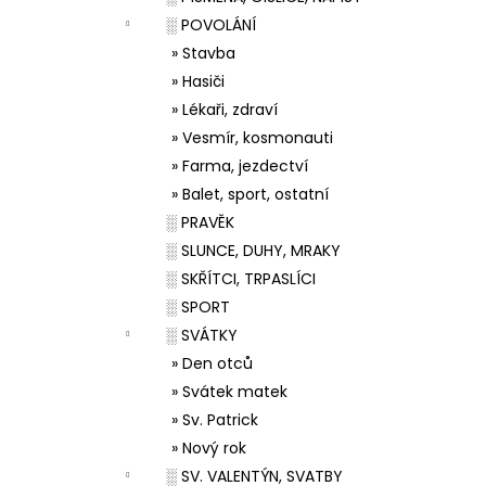
░ POVOLÁNÍ
» Stavba
» Hasiči
» Lékaři, zdraví
» Vesmír, kosmonauti
» Farma, jezdectví
» Balet, sport, ostatní
░ PRAVĚK
░ SLUNCE, DUHY, MRAKY
░ SKŘÍTCI, TRPASLÍCI
░ SPORT
░ SVÁTKY
» Den otců
» Svátek matek
» Sv. Patrick
» Nový rok
░ SV. VALENTÝN, SVATBY