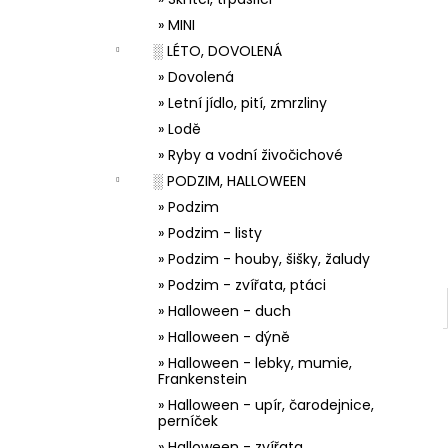
33001 ZDOBÍCÍ SÁČEK
l
» MINI
5 Kč
░ LÉTO, DOVOLENÁ
» Dovolená
» Letní jídlo, pití, zmrzliny
» Lodě
» Ryby a vodní živočichové
░ PODZIM, HALLOWEEN
» Podzim
» Podzim - listy
» Podzim - houby, šišky, žaludy
» Podzim - zvířata, ptáci
» Halloween - duch
» Halloween - dýně
» Halloween - lebky, mumie,
Frankenstein
» Halloween - upír, čarodejnice,
perníček
» Halloween - zvířata