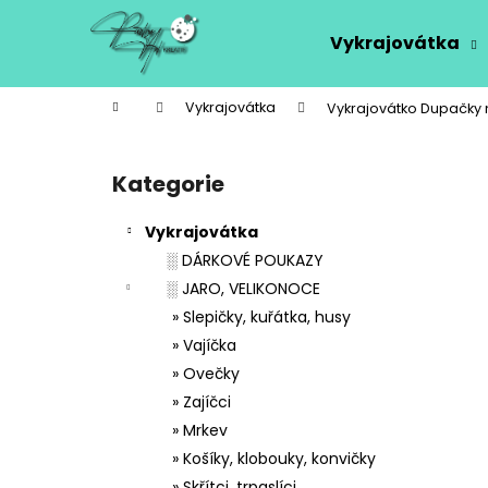
K
Přejít
na
o
Vykrajovátka
obsah
Zpět
Zpět
š
do
do
í
Domů
Vykrajovátka
Vykrajovátko Dupačky
k
obchodu
obchodu
P
o
Kategorie
Přeskočit
s
kategorie
t
Vykrajovátka
r
░ DÁRKOVÉ POUKAZY
a
░ JARO, VELIKONOCE
n
» Slepičky, kuřátka, husy
n
» Vajíčka
í
» Ovečky
p
» Zajíčci
a
» Mrkev
n
» Košíky, klobouky, konvičky
e
» Skřítci, trpaslíci