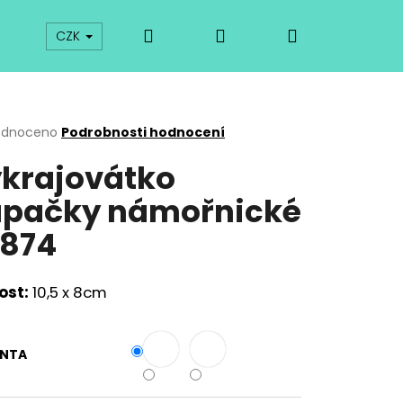
Hledat
Přihlášení
Nákupní
prodej
Kurzy
Odkazy
O vykrajovátkách
CZK
košík
rné
odnoceno
Podrobnosti hodnocení
cení
krajovátko
ktu
pačky námořnické
874
ček.
ost:
10,5 x 8cm
Následující
ANTA