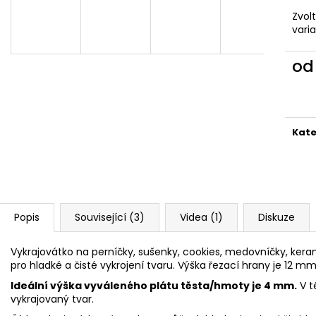
VYKRAJOVÁTKA CHRISTMAS JOY #423
VYKRAJOVÁTKA 
#1584
Zvol
49 Kč
vari
39 Kč
o
Měr
cena
Kate
Popis
Související (3)
Videa (1)
Diskuze
Vykrajovátko na perníčky, sušenky, cookies, medovníčky, kerami
pro hladké a čisté vykrojení tvaru. Výška řezací hrany je 12 mm
Ideální výška vyváleného plátu těsta/hmoty je 4 mm.
V t
vykrajovaný tvar.