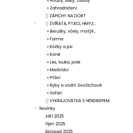
» Houby, šišky, žaludy
» Zahradničení
░ ZÁPICHY NA DORT
░ ZVÍŘATA, PTÁCI, HMYZ...
» Berušky, včely, motýli...
» Farma
» Kočky a psi
» Koně
» Les, louka, pole
» Medvídci
» Ptáci
» Ryby a vodní živočichové
» Safari
░ VYKRAJOVÁTKA S HENDIKEPEM
Novinky
září 2025
říjen 2025
listopad 2025