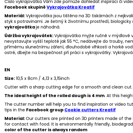
Číslo vykrajovátka Vám zde pomůže dohledat inspiraci či vide
Facebook skupině
Vykrajovátka Kreatif
Materiál:
Vykrajovátka jsou tištěna na 3D tiskárnách z nejkva
styk s potravinami. Je šetrný k životnímu prostředí, biologicky 
vykrajovátka
je náhodná.
Údržba vykrajovátek:
Vykrajovátka myjte ručně v mýdlové v
nevystavujte vyšší teplotě jak 55 °C, nedávejte do trouby, n
přímému slunečnímu záření, dlouhodobé vlhkosti a horké vo
ostré, dbejte na bezpečnost při práci s vykrajovátky.
Vykrajová
EN
Size:
10,5 x 8cm / 4,13 x 3,15inch
Cutter with a sharp cutting edge for a smooth and clean cut.
The ideal height of the rolled dough is 4 mm
. At this heig
The cutter number will help you to find inspiration or video t
tips in the
Facebook group
Cookie cutters Kreatif
Material:
Our cutters are printed on 3D printers made of the h
for contact with food. It is environmentally friendly, biodegr
color of the cutter is always random