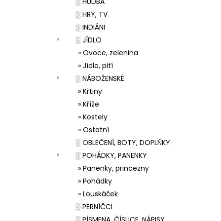
░ HUDBA
░ HRY, TV
░ INDIÁNI
░ JÍDLO
» Ovoce, zelenina
» Jídlo, pití
░ NÁBOŽENSKÉ
» Křtiny
» Kříže
» Kostely
» Ostatní
░ OBLEČENÍ, BOTY, DOPLŇKY
░ POHÁDKY, PANENKY
» Panenky, princezny
» Pohádky
» Louskáček
░ PERNÍČCI
░ PÍSMENA, ČÍSLICE, NÁPISY