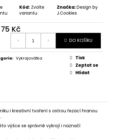
PODZIMNÍ KOLEKCE
te
Kód:
Zvolte
Značka:
Design by
antu
variantu
J.Cookies
d
75 Kč
ná
DO KOŠÍKU
:
Tisk
gorie
:
Vykrajovátka
Zeptat se
Hlídat
ku i kreativní tvoření s ostrou řezací hranou
.
éto výšce se správně vykrojí i naznačí