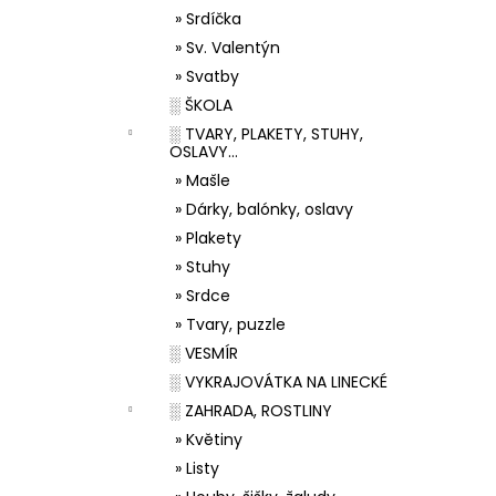
» Srdíčka
» Sv. Valentýn
» Svatby
░ ŠKOLA
░ TVARY, PLAKETY, STUHY,
OSLAVY...
» Mašle
» Dárky, balónky, oslavy
» Plakety
» Stuhy
» Srdce
» Tvary, puzzle
░ VESMÍR
░ VYKRAJOVÁTKA NA LINECKÉ
░ ZAHRADA, ROSTLINY
» Květiny
» Listy