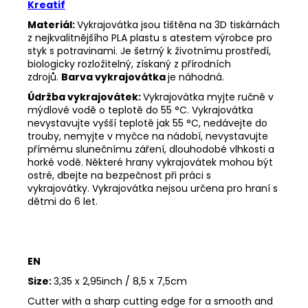
Kreatif
Materiál:
Vykrajovátka jsou tištěna na 3D tiskárnách
z nejkvalitnějšího PLA plastu s atestem výrobce pro
styk s potravinami. Je šetrný k životnímu prostředí,
biologicky rozložitelný, získaný z přírodních
zdrojů.
Barva vykrajovátka
je náhodná.
Údržba vykrajovátek:
Vykrajovátka myjte ručně v
mýdlové vodě o teplotě do 55 °C.
Vykrajovátka
nevystavujte vyšší teplotě jak 55 °C, nedávejte do
trouby, nemyjte v myčce na nádobí, nevystavujte
přímému slunečnímu záření, dlouhodobé vlhkosti a
horké vodě.
Některé hrany vykrajovátek mohou být
ostré, dbejte na bezpečnost při práci s
vykrajovátky.
Vykrajovátka nejsou určena pro hraní s
dětmi do 6 let.
EN
Size:
3,35 x 2,95inch / 8,5 x 7,5cm
Cutter with a sharp cutting edge for a smooth and