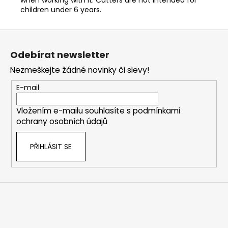
children under 6 years.
Z
á
Odebírat newsletter
p
Nezmeškejte žádné novinky či slevy!
a
t
E-mail
í
Vložením e-mailu souhlasíte s
podmínkami
ochrany osobních údajů
PŘIHLÁSIT SE