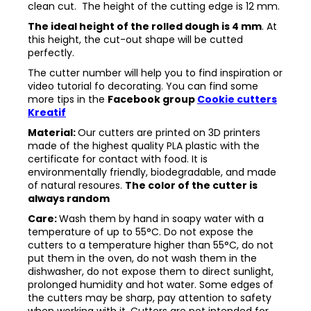
clean cut. The height of the cutting edge is 12 mm.
The ideal height of the rolled dough is 4 mm
. At
this height, the cut-out shape will be cutted
perfectly.
The cutter number will help you to find inspiration or
video tutorial fo decorating. You can find some
more tips in the
Facebook group
Cookie cutters
Kreatif
Material:
Our cutters are printed on 3D printers
made of the highest quality PLA plastic with the
certificate for contact with food. It is
environmentally friendly, biodegradable, and made
of natural resoures.
The color of the cutter is
always random
Care:
Wash them by hand in soapy water with a
temperature of up to 55°C. Do not expose the
cutters to a temperature higher than 55°C, do not
put them in the oven, do not wash them in the
dishwasher, do not expose them to direct sunlight,
prolonged humidity and hot water. Some edges of
the cutters may be sharp, pay attention to safety
when working with it. Cutters are not intended for