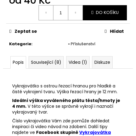
od
40 Kč
č
u
Měrná
DO KOŠÍKU
j
cena:
e
m
Zeptat se
Hlídat
e
Kategorie
:
» Příslušenství
VYKRAJOVÁTKA
ŠKOLA
#860
Popis
Související (8)
Videa (1)
Diskuze
37
Kč
Vykrajovátko s ostrou řezací hranou pro hladké a
čisté vykrojení tvaru. Výška řezací hrany je 12 mm.
Ideální výška vyváleného plátu těsta/hmoty je
4 mm.
V této výšce se správně vykrojí i naznačí
vykrajovaný tvar.
Číslo vykrajovátka Vám zde pomůže dohledat
inspiraci či video návod na zdobení. Další tipy
najdete ve
Facebook skupině
Vykrajovátka