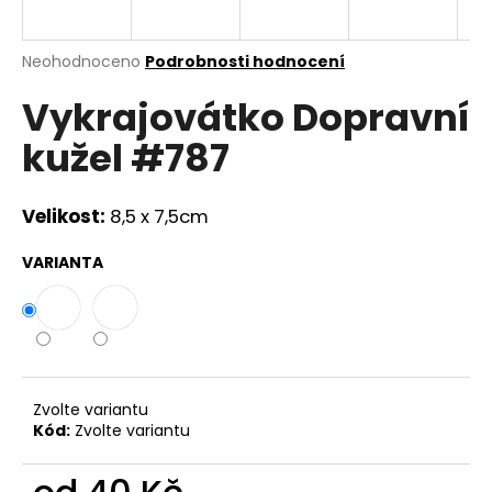
a
j
Průměrné
Neohodnoceno
Podrobnosti hodnocení
í
hodnocení
Vykrajovátko Dopravní
produktu
t
je
?
kužel #787
0,0
z
5
hvězdiček.
Velikost:
8,5 x 7,5cm
HLEDAT
VARIANTA
D
o
p
Zvolte variantu
o
Kód:
Zvolte variantu
r
u