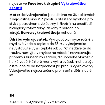
najdete ve
Facebook skupině
Vykrajovátka
Kreatif
Materiál:
Vykrajovátka jsou tištěna na 3D tiskárnách
z nejkvalitnějšího PLA plastu s atestem výrobce pro
styk s potravinami. Je šetrný k životnímu prostředí,
biologicky rozložitelný, získaný z přírodních
zdrojů.
Barva vykrajovátka
je náhodná.
Údržba vykrajovátek:
Vykrajovátka myjte ručně v
mýdlové vodě o teplotě do 55
°C. Vykrajovátka
nevystavujte vyšší teplotě jak 55
°C, nedávejte do
trouby, nemyjte v myčce na nádobí, nevystavujte
přímému slunečnímu záření, dlouhodobé vlhkosti a
horké vodě. Některé hrany vykrajovátek mohou být
ostré, dbejte na bezpečnost při práci s vykrajovátky.
Vykrajovátka nejsou určena pro hraní s dětmi do 6
let.
EN
Size:
8,66 x 4,92inch / 22 x 12,5cm