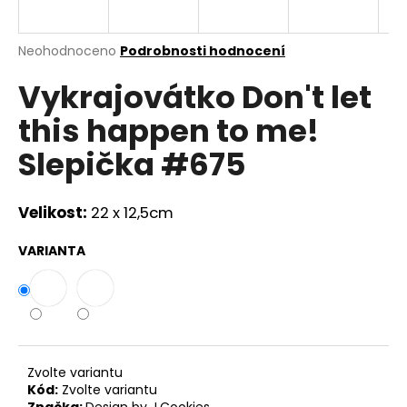
a
j
Průměrné
Neohodnoceno
Podrobnosti hodnocení
í
hodnocení
Vykrajovátko Don't let
produktu
t
je
?
this happen to me!
0,0
z
Slepička #675
5
hvězdiček.
Velikost:
22 x 12,5cm
HLEDAT
VARIANTA
D
o
p
o
r
Zvolte variantu
u
Kód:
Zvolte variantu
Značka:
Design by J.Cookies