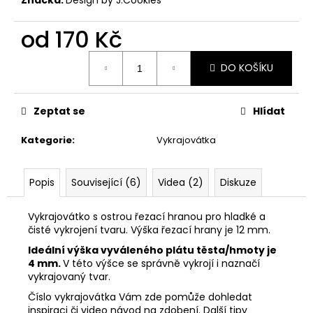
č
u
j
od
170 Kč
e
Měrná
m
DO KOŠÍKU
cena:
e
Zeptat se
Hlídat
VYKRAJOVÁTKA
PODZIMNÍ
Kategorie
:
Vykrajovátka
KOLEKCE
#1584
39
Popis
Související (6)
Videa (2)
Diskuze
Kč
Vykrajovátko s ostrou řezací hranou pro hladké a
čisté vykrojení tvaru. Výška řezací hrany je 12 mm.
Ideální výška vyváleného plátu těsta/hmoty je
4 mm.
V této výšce se správně vykrojí i naznačí
vykrajovaný tvar.
Číslo vykrajovátka Vám zde pomůže dohledat
inspiraci či video návod na zdobení. Další tipy