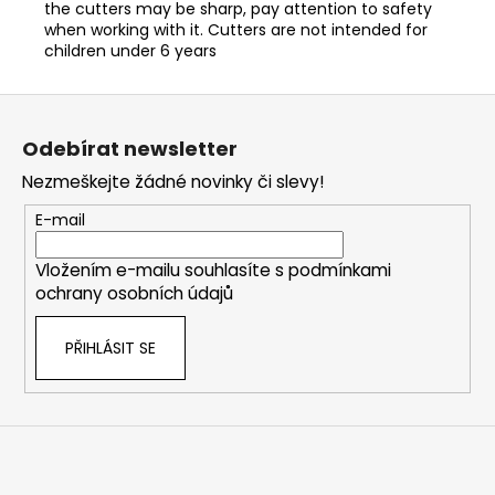
the cutters may be sharp, pay attention to safety
when working with it. Cutters are not intended for
children under 6 years
Z
á
Odebírat newsletter
p
Nezmeškejte žádné novinky či slevy!
a
t
E-mail
í
Vložením e-mailu souhlasíte s
podmínkami
ochrany osobních údajů
PŘIHLÁSIT SE