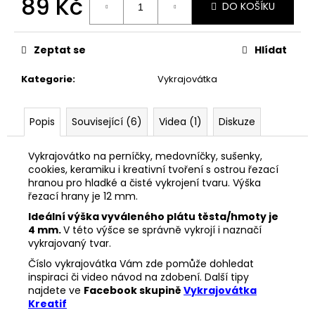
89 Kč
č
DO KOŠÍKU
u
Měrná
j
cena:
e
Zeptat se
Hlídat
m
e
Kategorie
:
Vykrajovátka
VYKRAJOVÁTKA
Popis
Související (6)
Videa (1)
Diskuze
ZAJÍČCI
#1515
Vykrajovátko na perníčky, medovníčky, sušenky,
49
cookies, keramiku i kreativní tvoření s ostrou řezací
Kč
hranou pro hladké a čisté vykrojení tvaru. Výška
řezací hrany je 12 mm.
Ideální výška vyváleného plátu těsta/hmoty je
4 mm.
V této výšce se správně vykrojí i naznačí
vykrajovaný tvar.
Číslo vykrajovátka Vám zde pomůže dohledat
inspiraci či video návod na zdobení. Další tipy
najdete ve
Facebook skupině
Vykrajovátka
Kreatif