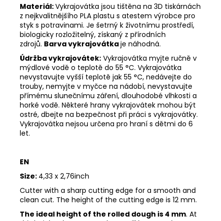
Materiál:
Vykrajovátka jsou tištěna na 3D tiskárnách
z nejkvalitnějšího PLA plastu s atestem výrobce pro
styk s potravinami. Je šetrný k životnímu prostředí,
biologicky rozložitelný, získaný z přírodních
zdrojů.
Barva vykrajovátka
je náhodná.
Údržba vykrajovátek:
Vykrajovátka myjte ručně v
mýdlové vodě o teplotě do 55
°C. Vykrajovátka
nevystavujte vyšší teplotě jak 55
°C, nedávejte do
trouby, nemyjte v myčce na nádobí, nevystavujte
přímému slunečnímu záření, dlouhodobé vlhkosti a
horké vodě. Některé hrany vykrajovátek mohou být
ostré, dbejte na bezpečnost při práci s vykrajovátky.
Vykrajovátka nejsou určena pro hraní s dětmi do 6
let.
EN
Size:
4,33 x 2,76inch
Cutter with a sharp cutting edge for a smooth and
clean cut. The height of the cutting edge is 12 mm.
The ideal height of the rolled dough is 4 mm
. At