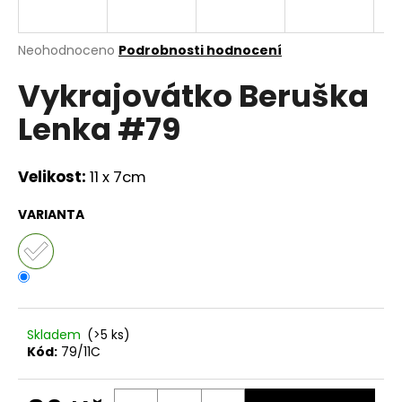
a
j
Průměrné
Neohodnoceno
Podrobnosti hodnocení
í
hodnocení
Vykrajovátko Beruška
produktu
t
je
?
Lenka #79
0,0
z
5
hvězdiček.
Velikost:
11 x 7cm
HLEDAT
VARIANTA
D
o
p
Skladem
(>5 ks)
o
Kód:
79/11C
r
u