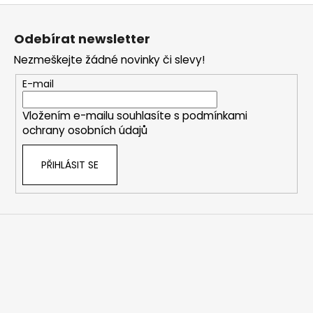
Z
á
Odebírat newsletter
p
Nezmeškejte žádné novinky či slevy!
a
t
E-mail
í
Vložením e-mailu souhlasíte s
podmínkami
ochrany osobních údajů
PŘIHLÁSIT SE