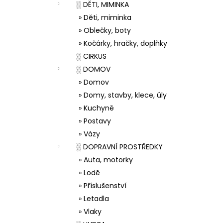
░ DĚTI, MIMINKA
» Děti, miminka
» Oblečky, boty
» Kočárky, hračky, doplňky
░ CIRKUS
░ DOMOV
» Domov
» Domy, stavby, klece, úly
» Kuchyně
» Postavy
» Vázy
░ DOPRAVNÍ PROSTŘEDKY
» Auta, motorky
» Lodě
» Příslušenství
» Letadla
» Vlaky