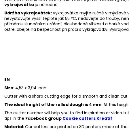
vykrajovátka
je náhodná.
Údržba vykrajovátek:
Vykrajovátka myjte ručně v mýdlové v
nevystavujte vyšší teplotě jak 55 °C, nedávejte do trouby, n
přímému slunečnímu záření, dlouhodobé vlhkosti a horké vo
ostré, dbejte na bezpečnost při práci s vykrajovátky.
Vykrajová
EN
Size:
4,53 x 3,94 inch
Cutter with a sharp cutting edge for a smooth and clean cut.
The ideal height of the rolled dough is 4 mm
. At this heig
The cutter number will help you to find inspiration or video t
tips in the
Facebook group
Cookie cutters Kreatif
Material:
Our cutters are printed on 3D printers made of the h