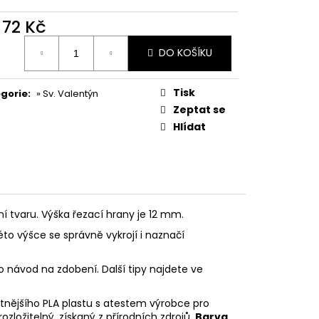
PODZIMNÍ KOLEKCE
d
72 Kč
ná
DO KOŠÍKU
:
Tisk
gorie
:
» Sv. Valentýn
Zeptat se
Hlídat
ní tvaru. Výška řezací hrany je 12 mm.
éto výšce se správně vykrojí i naznačí
o návod na zdobení. Další tipy najdete ve
litnějšího PLA plastu s atestem výrobce pro
rozložitelný, získaný z přírodních zdrojů.
Barva