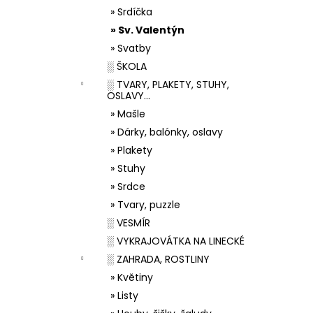
» Srdíčka
» Sv. Valentýn
» Svatby
░ ŠKOLA
░ TVARY, PLAKETY, STUHY,
OSLAVY...
» Mašle
» Dárky, balónky, oslavy
» Plakety
» Stuhy
» Srdce
» Tvary, puzzle
░ VESMÍR
░ VYKRAJOVÁTKA NA LINECKÉ
░ ZAHRADA, ROSTLINY
» Květiny
» Listy