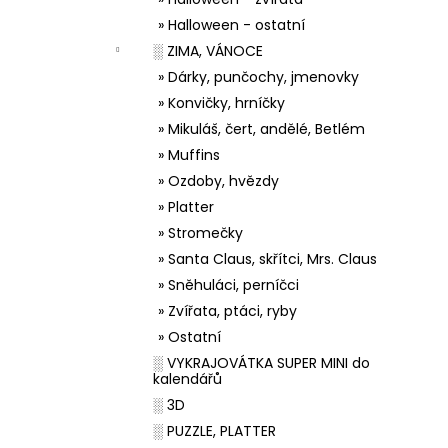
» Halloween - ostatní
░ ZIMA, VÁNOCE
» Dárky, punčochy, jmenovky
» Konvičky, hrníčky
» Mikuláš, čert, andělé, Betlém
» Muffins
» Ozdoby, hvězdy
» Platter
» Stromečky
» Santa Claus, skřítci, Mrs. Claus
» Sněhuláci, perníčci
» Zvířata, ptáci, ryby
» Ostatní
░ VYKRAJOVÁTKA SUPER MINI do
kalendářů
░ 3D
░ PUZZLE, PLATTER