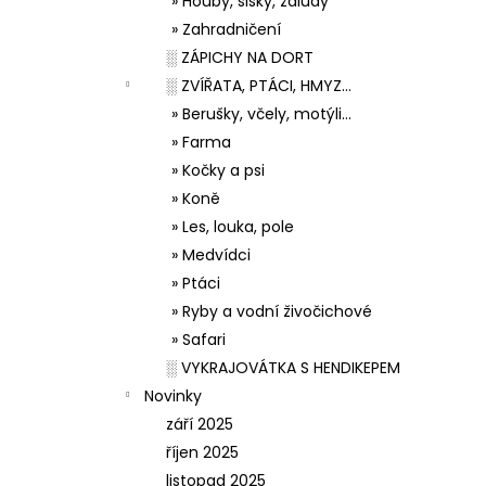
» Houby, šišky, žaludy
» Zahradničení
░ ZÁPICHY NA DORT
░ ZVÍŘATA, PTÁCI, HMYZ...
» Berušky, včely, motýli...
» Farma
» Kočky a psi
» Koně
» Les, louka, pole
» Medvídci
» Ptáci
» Ryby a vodní živočichové
» Safari
░ VYKRAJOVÁTKA S HENDIKEPEM
Novinky
září 2025
říjen 2025
listopad 2025