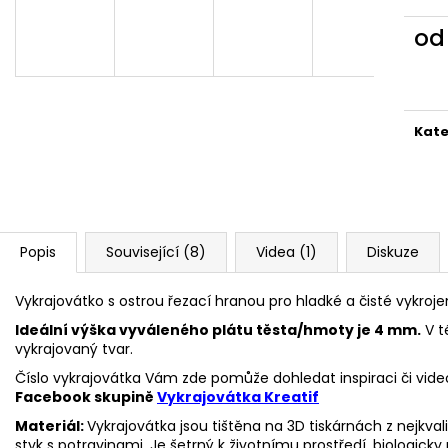
VYKRAJOVÁTKA CHRISTMAS JOY #423
VYKRAJOVÁTKA 
#1584
49 Kč
o
39 Kč
Měr
cena
Kate
Popis
Související (8)
Videa (1)
Diskuze
Vykrajovátko s ostrou řezací hranou pro hladké a čisté vykroje
Ideální výška vyváleného plátu těsta/hmoty je 4 mm.
V t
vykrajovaný tvar.
Číslo vykrajovátka Vám zde pomůže dohledat inspiraci či vide
Facebook skupině
Vykrajovátka Kreatif
Materiál:
Vykrajovátka jsou tištěna na 3D tiskárnách z nejkva
styk s potravinami. Je šetrný k životnímu prostředí, biologicky 