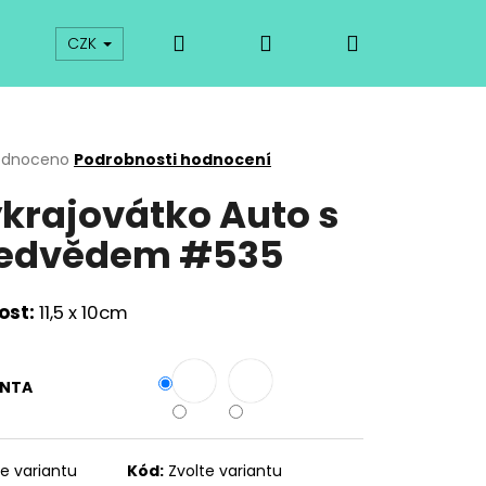
Hledat
Přihlášení
Nákupní
prodej
Kurzy
Odkazy
O vykrajovátkách
CZK
košík
rné
odnoceno
Podrobnosti hodnocení
cení
krajovátko Auto s
ktu
edvědem #535
ček.
ost:
11,5 x 10cm
ANTA
Následující
te variantu
Kód:
Zvolte variantu