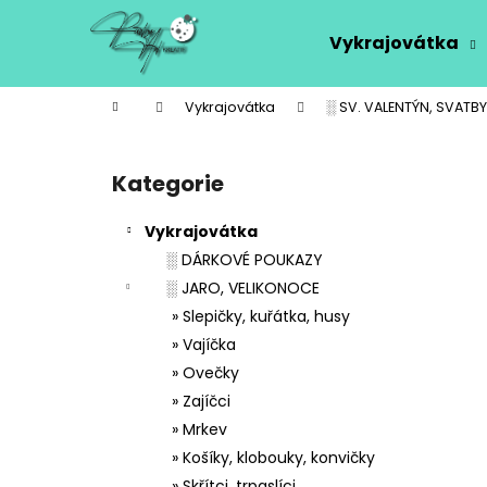
K
Přejít
na
o
Vykrajovátka
obsah
Zpět
Zpět
š
do
do
í
Domů
Vykrajovátka
░ SV. VALENTÝN, SVATBY
k
obchodu
obchodu
P
o
Kategorie
Přeskočit
s
kategorie
t
Vykrajovátka
r
░ DÁRKOVÉ POUKAZY
a
░ JARO, VELIKONOCE
n
» Slepičky, kuřátka, husy
n
» Vajíčka
í
» Ovečky
p
» Zajíčci
a
» Mrkev
n
» Košíky, klobouky, konvičky
e
» Skřítci, trpaslíci