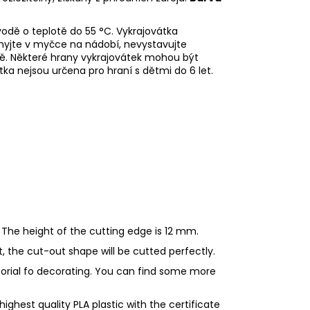
odě o teplotě do 55 °C.
Vykrajovátka
emyjte v myčce na nádobí, nevystavujte
dě.
Některé hrany vykrajovátek mohou být
tka nejsou určena pro hraní s dětmi do 6 let.
 The height of the cutting edge is 12 mm.
ht, the cut-out shape will be cutted perfectly.
utorial fo decorating. You can find some more
ighest quality PLA plastic with the certificate