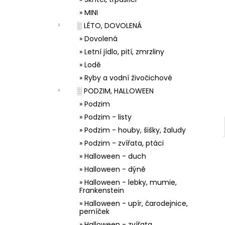
33001 ZDOBÍCÍ SÁČEK
l
» MINI
5 Kč
░ LÉTO, DOVOLENÁ
» Dovolená
» Letní jídlo, pití, zmrzliny
» Lodě
» Ryby a vodní živočichové
░ PODZIM, HALLOWEEN
» Podzim
» Podzim - listy
» Podzim - houby, šišky, žaludy
» Podzim - zvířata, ptáci
» Halloween - duch
» Halloween - dýně
» Halloween - lebky, mumie,
Frankenstein
» Halloween - upír, čarodejnice,
perníček
» Halloween - zvířata