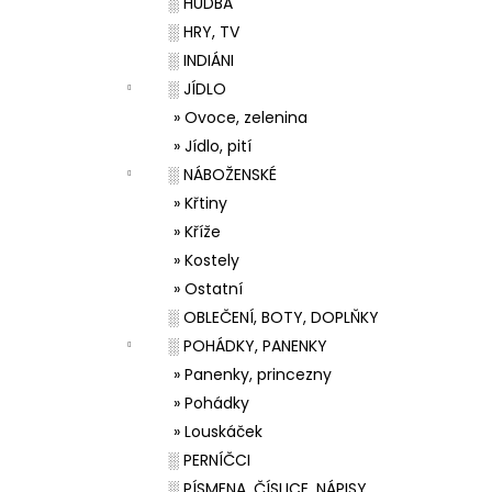
░ HUDBA
░ HRY, TV
░ INDIÁNI
░ JÍDLO
» Ovoce, zelenina
» Jídlo, pití
░ NÁBOŽENSKÉ
» Křtiny
» Kříže
» Kostely
» Ostatní
░ OBLEČENÍ, BOTY, DOPLŇKY
░ POHÁDKY, PANENKY
» Panenky, princezny
» Pohádky
» Louskáček
░ PERNÍČCI
░ PÍSMENA, ČÍSLICE, NÁPISY