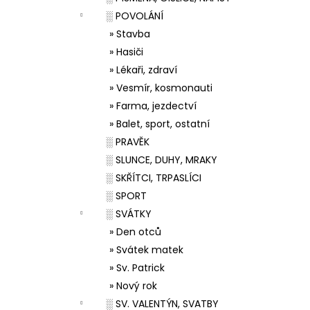
░ POVOLÁNÍ
» Stavba
» Hasiči
» Lékaři, zdraví
» Vesmír, kosmonauti
» Farma, jezdectví
» Balet, sport, ostatní
░ PRAVĚK
░ SLUNCE, DUHY, MRAKY
░ SKŘÍTCI, TRPASLÍCI
░ SPORT
░ SVÁTKY
» Den otců
» Svátek matek
» Sv. Patrick
» Nový rok
░ SV. VALENTÝN, SVATBY