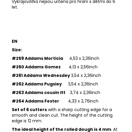
Vykrajovátka nejsou určena pro hraní s dětmi do 6
let.
EN
Size:
#259 Addams Morticia
4,53 x 2,36inch
#260 Addams Gomez
4,13 x 2,56inch
#261 Addams Wednesdey
3,54 x 2,36inch
#262 Addams Pugsley
3,54 x 2,36inch
#263 Addams cousin Itt
3,74 x 2,36inch
#264 Addams Fester
4,33 x 2,76inch
Set of 6 cutters
with a sharp cutting edge for a
smooth and clean cut. The height of the cutting
edge is 12 mm.
The ideal height of the rolled dough is 4 mm
. At