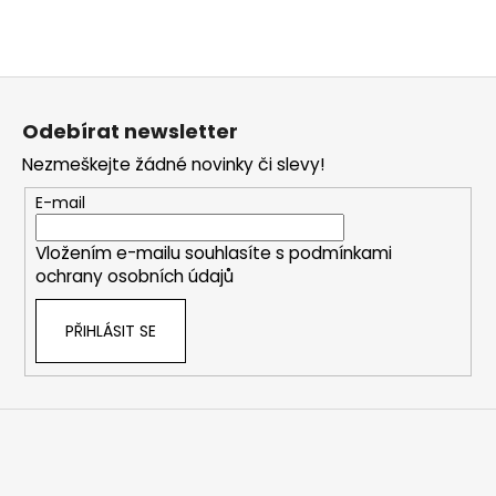
Z
á
Odebírat newsletter
p
Nezmeškejte žádné novinky či slevy!
a
t
E-mail
í
Vložením e-mailu souhlasíte s
podmínkami
ochrany osobních údajů
PŘIHLÁSIT SE