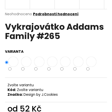
a
j
Průměrné
Neohodnoceno
Podrobnosti hodnocení
í
hodnocení
Vykrajovátko Addams
produktu
t
je
?
Family #265
0,0
z
5
hvězdiček.
VARIANTA
HLEDAT
D
o
Zvolte variantu
Kód:
Zvolte variantu
p
Značka:
Design by J.Cookies
o
r
od
52 Kč
u