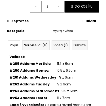
č
Měrná
u
DO KOŠÍKU
cena:
j
e
m
Zeptat se
Hlídat
e
Kategorie
:
Vykrajovátka
33001
ZDOBÍCÍ
Popis
Související (6)
Videa (1)
Diskuze
SÁČEK
5
Velikost:
Kč
#259 Addams Morticia
11,5 x 6cm
#260 Addams Gomez
10,5 x 6,5cm
#261 Addams Wednesdey
9 x 6cm
#262 Addams Pugsley
9 x 6cm
#263 Addams bratranec Itt
9,5 x 6cm
#264 Addams Fester
11 x 7cm
Sada 6 vykrajovátek
s ostrou řezací hranou pro