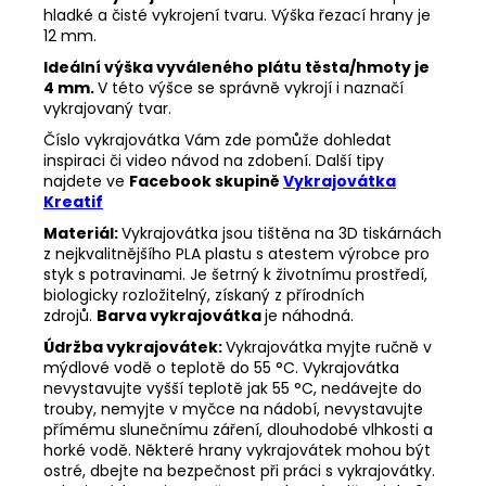
hladké a čisté vykrojení tvaru. Výška řezací hrany je
12 mm.
Ideální výška vyváleného plátu těsta/hmoty je
4 mm.
V této výšce se správně vykrojí i naznačí
vykrajovaný tvar.
Číslo vykrajovátka Vám zde pomůže dohledat
inspiraci či video návod na zdobení. Další tipy
najdete ve
Facebook skupině
Vykrajovátka
Kreatif
Materiál:
Vykrajovátka jsou tištěna na 3D tiskárnách
z nejkvalitnějšího PLA plastu s atestem výrobce pro
styk s potravinami. Je šetrný k životnímu prostředí,
biologicky rozložitelný, získaný z přírodních
zdrojů.
Barva vykrajovátka
je náhodná.
Údržba vykrajovátek:
Vykrajovátka myjte ručně v
mýdlové vodě o teplotě do 55
°C. Vykrajovátka
nevystavujte vyšší teplotě jak 55
°C, nedávejte do
trouby, nemyjte v myčce na nádobí, nevystavujte
přímému slunečnímu záření, dlouhodobé vlhkosti a
horké vodě. Některé hrany vykrajovátek mohou být
ostré, dbejte na bezpečnost při práci s vykrajovátky.