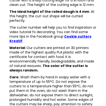
Cutter with a sharp cutting edge for a smooth and
clean cut. The height of the cutting edge is 12 mm.
The ideal height of the rolled dough is 4 mm
. At
this height, the cut-out shape will be cutted
perfectly.
The cutter number will help you to find inspiration or
video tutorial fo decorating. You can find some
more tips in the
Facebook group
Cookie cutters
Kreatif
Material:
Our cutters are printed on 3D printers
made of the highest quality PLA plastic with the
certificate for contact with food. It is
environmentally friendly, biodegradable, and made
of natural resoures.
The color of the cutter is
always random.
Care:
Wash them by hand in soapy water with a
temperature of up to 55°C. Do not expose the
cutters to a temperature higher than 55°C, do not
put them in the oven, do not wash them in the
dishwasher, do not expose them to direct sunlight,
prolonged humidity and hot water. Some edges of
the cutters may be sharp, pay attention to safety