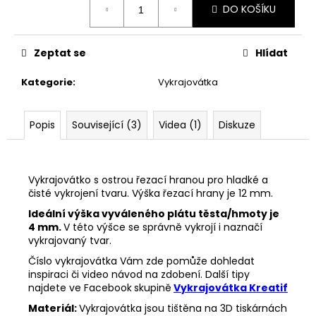
č
DO KOŠÍKU
cena:
u
j
e
Zeptat se
Hlídat
m
e
Kategorie
:
Vykrajovátka
VYKRAJOVÁTKA
Popis
Související (3)
Videa (1)
Diskuze
ŠKOLA
#860
37
Kč
Vykrajovátko s ostrou řezací hranou pro hladké a
čisté vykrojení tvaru. Výška řezací hrany je 12 mm.
Ideální výška vyváleného plátu těsta/hmoty je
4 mm.
V této výšce se správně vykrojí i naznačí
vykrajovaný tvar.
Číslo vykrajovátka Vám zde pomůže dohledat
inspiraci či video návod na zdobení. Další tipy
najdete ve Facebook
skupině
Vykrajovátka Kreatif
Materiál:
Vykrajovátka jsou tištěna na 3D tiskárnách