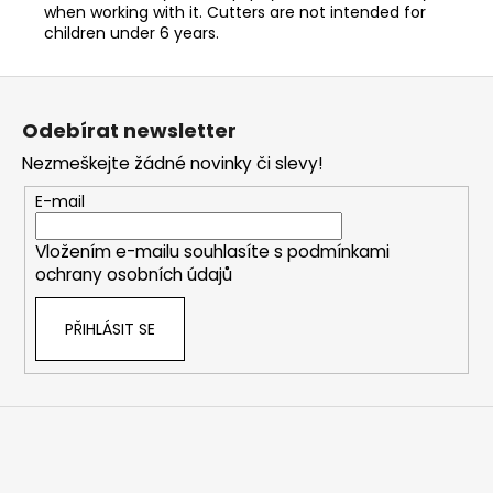
when working with it. Cutters are not intended for
children under 6 years.
Z
á
Odebírat newsletter
p
Nezmeškejte žádné novinky či slevy!
a
t
E-mail
í
Vložením e-mailu souhlasíte s
podmínkami
ochrany osobních údajů
PŘIHLÁSIT SE