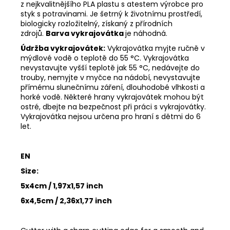
z nejkvalitnějšího PLA plastu s atestem výrobce pro
styk s potravinami. Je šetrný k životnímu prostředí,
biologicky rozložitelný, získaný z přírodních
zdrojů.
Barva vykrajovátka
je náhodná.
Údržba vykrajovátek:
Vykrajovátka myjte ručně v
mýdlové vodě o teplotě do 55
°C. Vykrajovátka
nevystavujte vyšší teplotě jak 55
°C, nedávejte do
trouby, nemyjte v myčce na nádobí, nevystavujte
přímému slunečnímu záření, dlouhodobé vlhkosti a
horké vodě. Některé hrany vykrajovátek mohou být
ostré, dbejte na bezpečnost při práci s vykrajovátky.
Vykrajovátka nejsou určena pro hraní s dětmi do 6
let.
EN
Size:
5x4cm / 1,97x1,57 inch
6x4,5cm / 2,36x1,77 inch