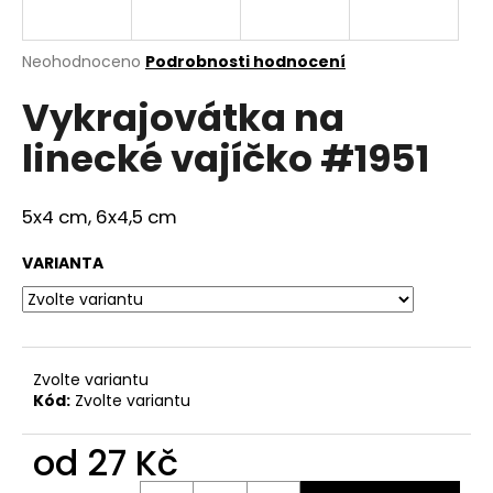
a
j
Průměrné
Neohodnoceno
Podrobnosti hodnocení
í
hodnocení
Vykrajovátka na
produktu
t
je
?
linecké vajíčko #1951
0,0
z
5
hvězdiček.
5x4 cm, 6x4,5 cm
HLEDAT
VARIANTA
D
o
Zvolte variantu
p
Kód:
Zvolte variantu
o
r
od
27 Kč
u
Měrná