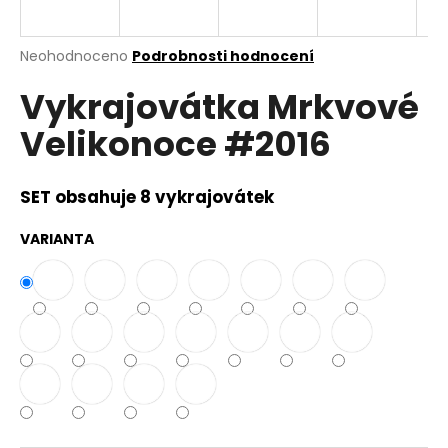
a
j
Průměrné
Neohodnoceno
Podrobnosti hodnocení
í
hodnocení
Vykrajovátka Mrkvové
produktu
t
je
?
Velikonoce #2016
0,0
z
5
hvězdiček.
SET obsahuje 8 vykrajovátek
HLEDAT
VARIANTA
D
o
p
o
r
u