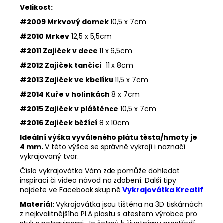
Velikost:
#2009 Mrkvový domek
10,5 x 7cm
#2010 Mrkev
12,5 x 5,5cm
#2011 Zajíček v dece
11 x 6,5cm
#2012 Zajíček tančící
11 x 8cm
#2013 Zajíček ve kbelíku
11,5 x 7cm
#2014 Kuře v holínkách
8 x 7cm
#2015 Zajíček v pláštěnce
10,5 x 7cm
#2016 Zajíček běžící
8 x 10cm
Ideální výška vyváleného plátu těsta/hmoty je
4 mm.
V této výšce se správně vykrojí i naznačí
vykrajovaný tvar.
Číslo vykrajovátka Vám zde pomůže dohledat
inspiraci či video návod na zdobení. Další tipy
najdete ve Facebook
skupině
Vykrajovátka Kreatif
Materiál:
Vykrajovátka jsou tištěna na 3D tiskárnách
z nejkvalitnějšího PLA plastu s atestem výrobce pro
styk s potravinami. Je šetrný k životnímu prostředí,