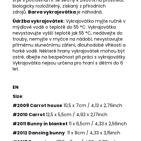
biologicky rozložitelný, získaný z přírodních
zdrojů.
Barva vykrajovátka
je náhodná.
Údržba vykrajovátek:
Vykrajovátka myjte ručně v
mýdlové vodě o teplotě do 55
°C. Vykrajovátka
nevystavujte vyšší teplotě jak 55
°C, nedávejte do
trouby, nemyjte v myčce na nádobí, nevystavujte
přímému slunečnímu záření, dlouhodobé vlhkosti a
horké vodě. Některé hrany vykrajovátek mohou být
ostré, dbejte na bezpečnost při práci s vykrajovátky.
Vykrajovátka nejsou určena pro hraní s dětmi do 6
let.
EN
Size
:
#2009 Carrot house
10,5 x 7cm / 4,13 x 2,76inch
#2010 Carrot
12,5 x 5,5cm /
4,92 x 2,17inch
#2011 Bunny in blanket
11 x 6,5cm / 4,33 x 2,56inch
#2012 Dancing bunny
11 x 8cm / 4,33 x 3,15inch