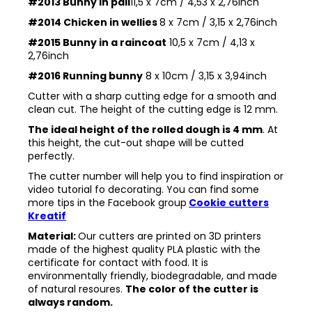
#2013 Bunny in pail
11,5 x 7cm / 4,53 x 2,76inch
#2014 Chicken in wellies
8 x 7cm / 3,15 x 2,76inch
#2015 Bunny in a raincoat
10,5 x 7cm / 4,13 x
2,76inch
#2016 Running bunny
8 x 10cm / 3,15 x 3,94inch
Cutter with a sharp cutting edge for a smooth and
clean cut. The height of the cutting edge is 12 mm.
The ideal height of the rolled dough is 4 mm
. At
this height, the cut-out shape will be cutted
perfectly.
The cutter number will help you to find inspiration or
video tutorial fo decorating. You can find some
more tips in the
Facebook group
Cookie cutters
Kreatif
Material:
Our cutters are printed on 3D printers
made of the highest quality PLA plastic with the
certificate for contact with food. It is
environmentally friendly, biodegradable, and made
of natural resoures.
The color of the cutter is
always random.