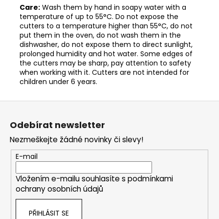
Care:
Wash them by hand in soapy water with a
temperature of up to 55°C. Do not expose the
cutters to a temperature higher than 55°C, do not
put them in the oven, do not wash them in the
dishwasher, do not expose them to direct sunlight,
prolonged humidity and hot water. Some edges of
the cutters may be sharp, pay attention to safety
when working with it. Cutters are not intended for
children under 6 years.
Z
á
Odebírat newsletter
p
Nezmeškejte žádné novinky či slevy!
a
t
E-mail
í
Vložením e-mailu souhlasíte s
podmínkami
ochrany osobních údajů
PŘIHLÁSIT SE