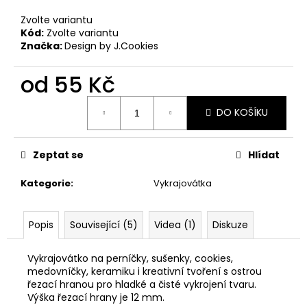
č
u
Zvolte variantu
j
Kód:
Zvolte variantu
e
Značka:
Design by J.Cookies
m
e
od
55 Kč
Měrná
DO KOŠÍKU
cena:
VYKRAJOVÁTKA
VELIKONOČNÍ
ZVÍŘÁTKA
#1988
Zeptat se
Hlídat
25
Kč
Kategorie
:
Vykrajovátka
Popis
Související (5)
Videa (1)
Diskuze
Vykrajovátko na perníčky, sušenky, cookies,
medovníčky, keramiku i kreativní tvoření s ostrou
řezací hranou pro hladké a čisté vykrojení tvaru.
Výška řezací hrany je 12 mm.