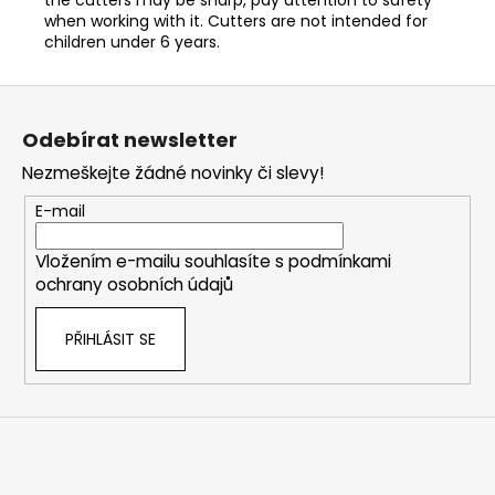
when working with it. Cutters are not intended for
children under 6 years.
Z
á
Odebírat newsletter
p
Nezmeškejte žádné novinky či slevy!
a
t
E-mail
í
Vložením e-mailu souhlasíte s
podmínkami
ochrany osobních údajů
PŘIHLÁSIT SE