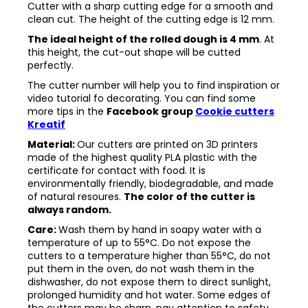
Cutter with a sharp cutting edge for a smooth and
clean cut. The height of the cutting edge is 12 mm.
The ideal height of the rolled dough is 4 mm
. At
this height, the cut-out shape will be cutted
perfectly.
The cutter number will help you to find inspiration or
video tutorial fo decorating. You can find some
more tips in the
Facebook group
Cookie cutters
Kreatif
Material:
Our cutters are printed on 3D printers
made of the highest quality PLA plastic with the
certificate for contact with food. It is
environmentally friendly, biodegradable, and made
of natural resoures.
The color of the cutter is
always random.
Care:
Wash them by hand in soapy water with a
temperature of up to 55°C. Do not expose the
cutters to a temperature higher than 55°C, do not
put them in the oven, do not wash them in the
dishwasher, do not expose them to direct sunlight,
prolonged humidity and hot water. Some edges of
the cutters may be sharp, pay attention to safety