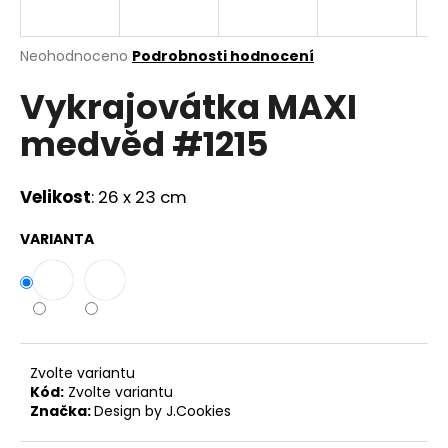
a
j
Průměrné
Neohodnoceno
Podrobnosti hodnocení
í
hodnocení
Vykrajovátka MAXI
produktu
t
je
?
medvěd #1215
0,0
z
5
hvězdiček.
Velikost
: 26 x 23 cm
HLEDAT
VARIANTA
D
o
p
Zvolte variantu
o
Kód:
Zvolte variantu
r
Značka:
Design by J.Cookies
u