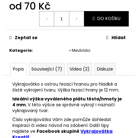
č
od
70 Kč
u
j
Měrná
DO KOŠÍKU
cena:
e
m
e
Zeptat se
Hlídat
Kategorie
:
» Medvídci
VYKRAJOVÁTKA
CHRISTMAS
JOY
#423
Popis
Související (7)
Videa (2)
Diskuze
49
Kč
Vykrajovátko s ostrou řezací hranou pro hladké a
čisté vykrojení tvaru. Výška řezací hrany je 12 mm.
Ideální výška vyváleného plátu těsta/hmoty je
4 mm.
V této výšce se správně vykrojí i naznačí
vykrajovaný tvar.
Číslo vykrajovátka Vám zde pomůže dohledat
inspiraci či video návod na zdobení. Další tipy
najdete ve
Facebook skupině
Vykrajovátka
Kreatif