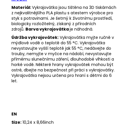
Materiál:
Vykrajovátka jsou tištěna na 3D tiskárnách
z nejkvalitnějšího PLA plastu s atestem výrobce pro
styk s potravinami. Je šetrný k životnímu prostředí,
biologicky rozložitelný, získaný z přírodních
zdrojů.
Barva vykrajovátka
je náhodná.
Údržba vykrajovátek:
Vykrajovátka myjte ručně v
mýdlové vodě o teplotě do 55
°C. Vykrajovátka
nevystavujte vyšší teplotě jak 55
°C, nedávejte do
trouby, nemyjte v myčce na nádobí, nevystavujte
přímému slunečnímu záření, dlouhodobé vlhkosti a
horké vodě. Některé hrany vykrajovátek mohou být
ostré, dbejte na bezpečnost při práci s vykrajovátky.
Vykrajovátka nejsou určena pro hraní s dětmi do 6
let.
EN
Size:
10,24 x 8,66inch